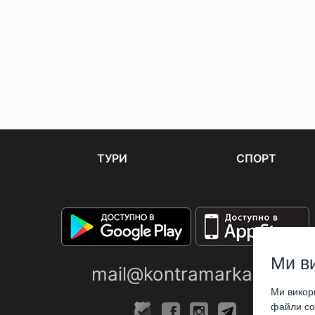
ТУРИ
СПОРТ
Ми в
mail@kontramarka.ua
Ми викори
файли coo