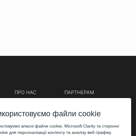
ПРО НАС
ПАРТНЕРАМ
Каси
Організаторам
Корпоративним клієнтам
икористовуємо файли cookie
ОПЛАТА
стовуємо власні файли cookie, Microsoft Clarity та сторонні
kie для персоналізації контенту та аналізу веб-трафіку.