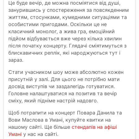
Це буде вечір, де можна посміятися від душі,
занурившись у спостереження за повсякденним
життям, стосунками, кумедними ситуаціями та
особистими пригодами. Оскільки це не
класичний монолог, а жива гра, емоційний
підйом відбувається вже через кілька хвилин
після початку концерту. Глядачі сміятимуться з
блискавичних реплік, які народжуються тут і
зараз.
Стати учасником шоу може абсолютно кожен
присутній у залі. Для цього не потрібно мати
досвід виступів чи заздалегідь готуватися.
Головне налаштуватися на позитив та вечір
сміху, який підніме настрій надовго.
Щоб потрапити на концерт Повара Данила та
Вови Маслова в Умані, купуйте квитки на
нашому сайті. Ще більше
стендапів на афіші
Умані
у нас на сайті.