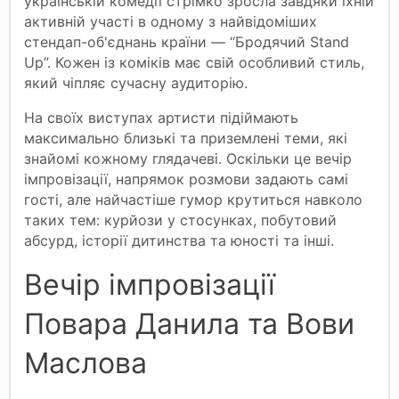
українській комедії стрімко зросла завдяки їхній
активній участі в одному з найвідоміших
стендап-об'єднань країни — “Бродячий Stand
Up”. Кожен із коміків має свій особливий стиль,
який чіпляє сучасну аудиторію.
На своїх виступах артисти підіймають
максимально близькі та приземлені теми, які
знайомі кожному глядачеві. Оскільки це вечір
імпровізації, напрямок розмови задають самі
гості, але найчастіше гумор крутиться навколо
таких тем: курйози у стосунках, побутовий
абсурд, історії дитинства та юності та інші.
Вечір імпровізації
Повара Данила та Вови
Маслова