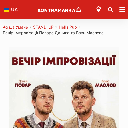
UA
Афіша Умань
»
STAND-UP
»
Hell’s Pub
»
Вечір Імпровізації Повара Данила та Вови Маслова